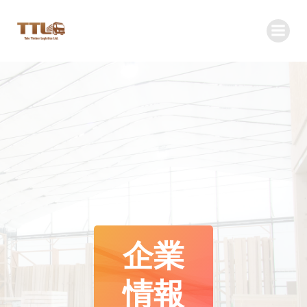
コ
ン
テ
ン
ツ
へ
ス
キ
ッ
プ
企業
情報